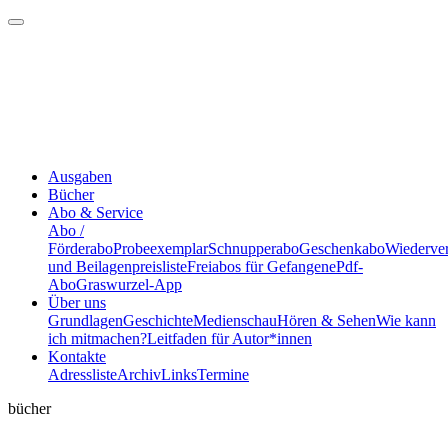
Ausgaben
Bücher
Abo & Service
Abo /
Förderabo
Probeexemplar
Schnupperabo
Geschenkabo
Wiederve
und Beilagenpreisliste
Freiabos für Gefangene
Pdf-
Abo
Graswurzel-App
Über uns
Grundlagen
Geschichte
Medienschau
Hören & Sehen
Wie kann
ich mitmachen?
Leitfaden für Autor*innen
Kontakte
Adressliste
Archiv
Links
Termine
bücher