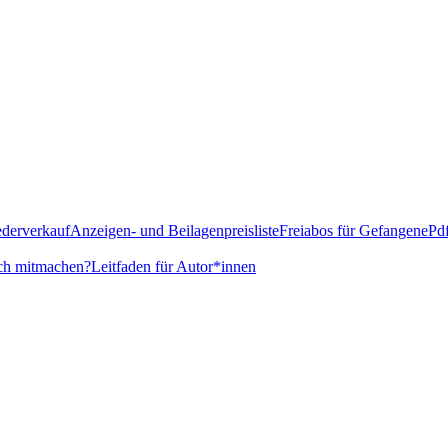
derverkauf
Anzeigen- und Beilagenpreisliste
Freiabos für Gefangene
Pd
ch mitmachen?
Leitfaden für Autor*innen