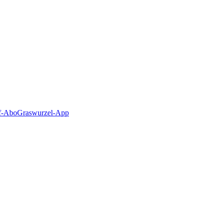
f-Abo
Graswurzel-App