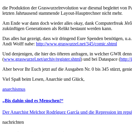
die Produktion der Graswurzelrevolution war diesmal begleitet von P
letzten Jahrtausend stammende Layout-Hauptrechner nicht mehr.
Am Ende war dann doch wieder alles okay, dank Computerfreak Jérô
zukünftigen Generationen als Relikt bestaunt werden kann.
Das alles hat gezeigt, dass wir dringend Eure Spenden benötigen, u
Andi Wolff nahe:
http://www.graswurzel.net/345/comic.shtml
Und denjenigen, die hier des öfteren anfragen, in welcher GWR denn
(
www.graswurzel.net/archiv/register.shtml
) und bei Dataspace (
http://
Aber bevor Ihr Euch jetzt auf die Ausgaben Nr. 0 bis 345 stürzt, gen
Viel Spaß beim Lesen, Anarchie und Glück,
anarchismus
„Bis dahin sind es Menschen!“
Der Anarchist Melchor Rodríguez García und die Repression im rep
nachrichten