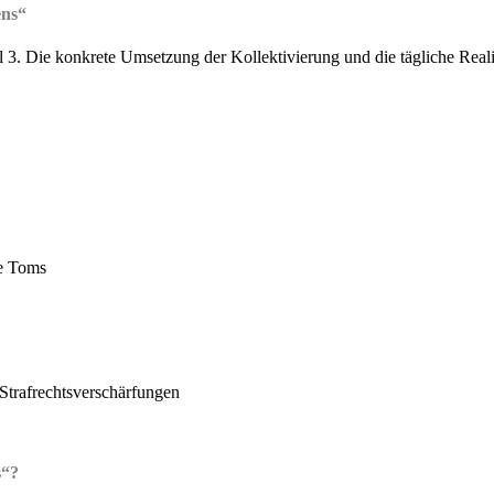
ens“
 3. Die konkrete Umsetzung der Kollektivierung und die tägliche Realit
e Toms
 Strafrechtsverschärfungen
s“?