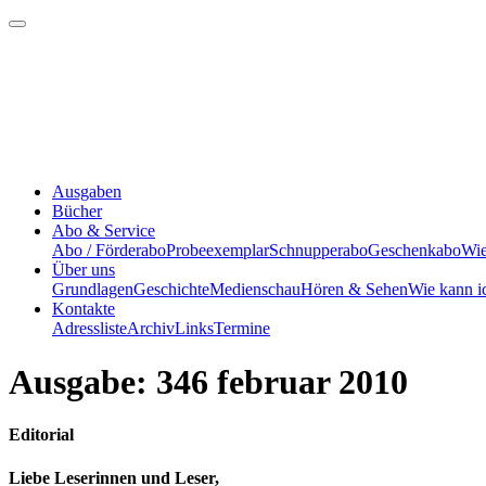
Ausgaben
Bücher
Abo & Service
Abo / Förderabo
Probeexemplar
Schnupperabo
Geschenkabo
Wie
Über uns
Grundlagen
Geschichte
Medienschau
Hören & Sehen
Wie kann i
Kontakte
Adressliste
Archiv
Links
Termine
Ausgabe: 346 februar 2010
Editorial
Liebe Leserinnen und Leser,