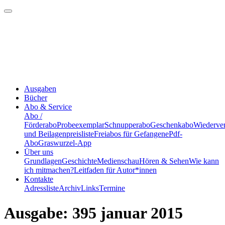
Ausgaben
Bücher
Abo & Service
Abo /
Förderabo
Probeexemplar
Schnupperabo
Geschenkabo
Wiederve
und Beilagenpreisliste
Freiabos für Gefangene
Pdf-
Abo
Graswurzel-App
Über uns
Grundlagen
Geschichte
Medienschau
Hören & Sehen
Wie kann
ich mitmachen?
Leitfaden für Autor*innen
Kontakte
Adressliste
Archiv
Links
Termine
Ausgabe: 395 januar 2015