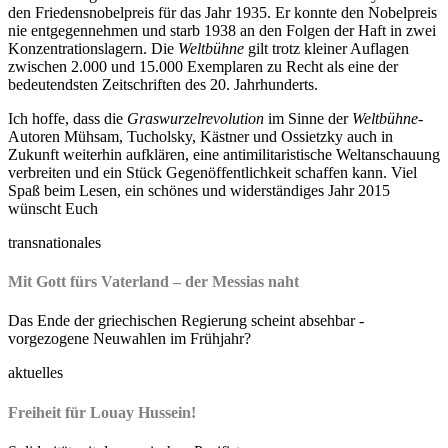
den Friedensnobelpreis für das Jahr 1935. Er konnte den Nobelpreis
nie entgegennehmen und starb 1938 an den Folgen der Haft in zwei
Konzentrationslagern. Die
Weltbühne
gilt trotz kleiner Auflagen
zwischen 2.000 und 15.000 Exemplaren zu Recht als eine der
bedeutendsten Zeitschriften des 20. Jahrhunderts.
Ich hoffe, dass die
Graswurzelrevolution
im Sinne der
Weltbühne
-
Autoren Mühsam, Tucholsky, Kästner und Ossietzky auch in
Zukunft weiterhin aufklären, eine antimilitaristische Weltanschauung
verbreiten und ein Stück Gegenöffentlichkeit schaffen kann. Viel
Spaß beim Lesen, ein schönes und widerständiges Jahr 2015
wünscht Euch
transnationales
Mit Gott fürs Vaterland – der Messias naht
Das Ende der griechischen Regierung scheint absehbar -
vorgezogene Neuwahlen im Frühjahr?
aktuelles
Freiheit für Louay Hussein!