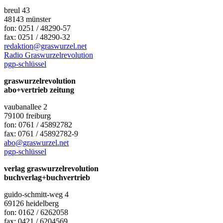
breul 43
48143 münster
fon: 0251 / 48290-57
fax: 0251 / 48290-32
redaktion@graswurzel.net
Radio Graswurzelrevolution
pgp-schlüssel
graswurzelrevolution
abo+vertrieb zeitung
vaubanallee 2
79100 freiburg
fon: 0761 / 45892782
fax: 0761 / 45892782-9
abo@graswurzel.net
pgp-schlüssel
verlag graswurzelrevolution
buchverlag+buchvertrieb
guido-schmitt-weg 4
69126 heidelberg
fon: 0162 / 6262058
fax: 0421 / 6204569