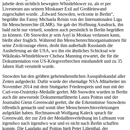
jubelte dem sichtlich bewegten Whistleblower zu, als er per
Livestream aus seinem Moskauer Exil auf Großleinwand
zugeschaltet wurde. „Edward Snowden, welcome in Berlin“,
begrüßte ihn Fanny Michaela Reisin von der Internationalen Liga
für Menschenrechte (ILMR). Sie gab der Hoffnung Ausdruck, ihn
bald nicht nur virtuell, sondern auch persönlich in Berlin begrüßen
zu können. Ob Snowden je sein Asyl in Moskau verlassen kann,
bleibt aber fraglich. Während ihn Menschenrechtsorganisationen für
seine Zivilcourage ehren, droht ihm außerhalb Russlands die
Auslieferung an die USA, wo ihn ein ähnliches Schicksal wie
Wikileaks-Whistleblower Chelsea Manning erwartet, die für die
Dokumentation von US-Kriegsverbrechen misshandelt und zu 35
Jahren Haft verurteilt wurde.
Snowden hat den größten geheimdienstlichen Ausspähskandal aller
Zeiten aufgedeckt. Dafür wurde der ehemalige NSA-Mitarbeiter im
November 2014 mit dem Stuttgarter Friedenspreis und nun mit der
Carl-von-Ossietzky-Medaille geehrt. Mit Snowden wurden in Berlin
auch die anwesende Dokumentarfilmerin Laura Poitras und der
Journalist Glenn Greenwald geehrt, die die Erkenntnisse Snowdens
öffentlich gemacht und somit über Menschenrechtsverletzungen
aufgeklärt haben. Rechtsanwalt Wolfgang Kaleck sprach für
Greenwald, der zur Zeit der Medaillenverleihung im Luftraum von
irgendwo nach irgendwo war und es nicht nach Berlin schaffen
konnte. Die Laudatio auf Poitras hielt Peter Lilienthal, der