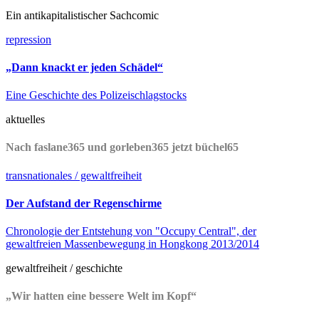
Ein antikapitalistischer Sachcomic
repression
„Dann knackt er jeden Schädel“
Eine Geschichte des Polizeischlagstocks
aktuelles
Nach faslane365 und gorleben365 jetzt büchel65
transnationales / gewaltfreiheit
Der Aufstand der Regenschirme
Chronologie der Entstehung von "Occupy Central", der
gewaltfreien Massenbewegung in Hongkong 2013/2014
gewaltfreiheit / geschichte
„Wir hatten eine bessere Welt im Kopf“