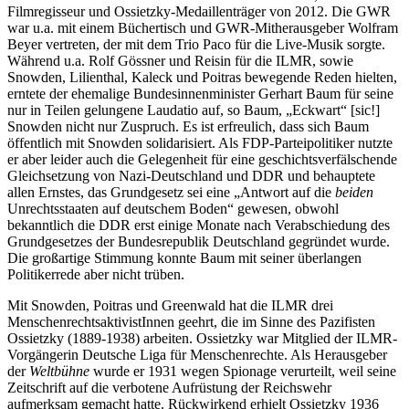
Filmregisseur und Ossietzky-Medaillenträger von 2012. Die GWR
war u.a. mit einem Büchertisch und GWR-Mitherausgeber Wolfram
Beyer vertreten, der mit dem Trio Paco für die Live-Musik sorgte.
Während u.a. Rolf Gössner und Reisin für die ILMR, sowie
Snowden, Lilienthal, Kaleck und Poitras bewegende Reden hielten,
erntete der ehemalige Bundesinnenminister Gerhart Baum für seine
nur in Teilen gelungene Laudatio auf, so Baum, „Eckwart“ [sic!]
Snowden nicht nur Zuspruch. Es ist erfreulich, dass sich Baum
öffentlich mit Snowden solidarisiert. Als FDP-Parteipolitiker nutzte
er aber leider auch die Gelegenheit für eine geschichtsverfälschende
Gleichsetzung von Nazi-Deutschland und DDR und behauptete
allen Ernstes, das Grundgesetz sei eine „Antwort auf die
beiden
Unrechtsstaaten auf deutschem Boden“ gewesen, obwohl
bekanntlich die DDR erst einige Monate nach Verabschiedung des
Grundgesetzes der Bundesrepublik Deutschland gegründet wurde.
Die großartige Stimmung konnte Baum mit seiner überlangen
Politikerrede aber nicht trüben.
Mit Snowden, Poitras und Greenwald hat die ILMR drei
MenschenrechtsaktivistInnen geehrt, die im Sinne des Pazifisten
Ossietzky (1889-1938) arbeiten. Ossietzky war Mitglied der ILMR-
Vorgängerin Deutsche Liga für Menschenrechte. Als Herausgeber
der
Weltbühne
wurde er 1931 wegen Spionage verurteilt, weil seine
Zeitschrift auf die verbotene Aufrüstung der Reichswehr
aufmerksam gemacht hatte. Rückwirkend erhielt Ossietzky 1936