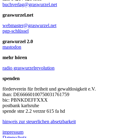
buchverlag@graswurzel.net
graswurzel.net
webmaster@graswurzel.net
pgp-schlüssel
graswurzel 2.0
mastodon
mehr hören
radio graswurzelrevolution
spenden
förderverein für freiheit und gewaltlosigkeit e.V.
iban: DE66660100750031761759
bic: PBNKDEFFXXX
postbank karlsruhe
spende stnr 2.2 verznr 615 fa hd
hinweis zur steuerlichen absetzbarkeit
impressum
Datenschutz