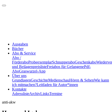
Ausgaben
Bücher
Abo & Service
Abo /
Förderabo
Probeexemplar
Schnupperabo
Geschenkabo
Wiederve
und Beilagenpreisliste
Freiabos für Gefangene
Pdf-
Abo
Graswurzel-App
Über uns
Grundlagen
Geschichte
Medienschau
Hören & Sehen
Wie kann
ich mitmachen?
Leitfaden für Autor*innen
Kontakte
Adressliste
Archiv
Links
Termine
anti-akw