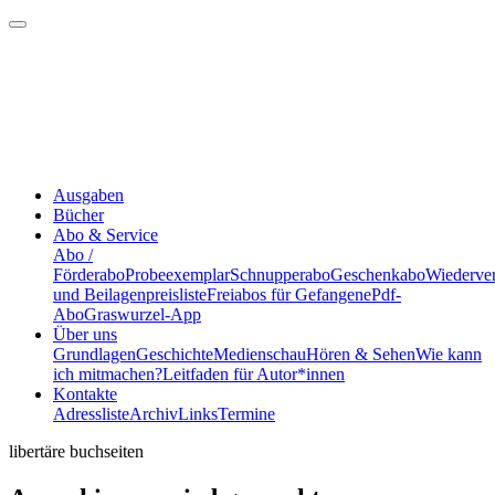
Ausgaben
Bücher
Abo & Service
Abo /
Förderabo
Probeexemplar
Schnupperabo
Geschenkabo
Wiederve
und Beilagenpreisliste
Freiabos für Gefangene
Pdf-
Abo
Graswurzel-App
Über uns
Grundlagen
Geschichte
Medienschau
Hören & Sehen
Wie kann
ich mitmachen?
Leitfaden für Autor*innen
Kontakte
Adressliste
Archiv
Links
Termine
libertäre buchseiten