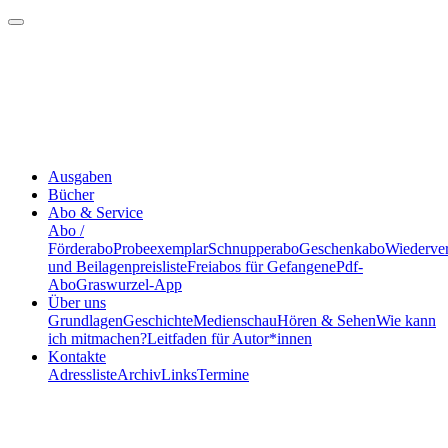
Ausgaben
Bücher
Abo & Service
Abo /
Förderabo
Probeexemplar
Schnupperabo
Geschenkabo
Wiederve
und Beilagenpreisliste
Freiabos für Gefangene
Pdf-
Abo
Graswurzel-App
Über uns
Grundlagen
Geschichte
Medienschau
Hören & Sehen
Wie kann
ich mitmachen?
Leitfaden für Autor*innen
Kontakte
Adressliste
Archiv
Links
Termine