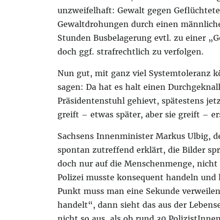
unzweifelhaft: Gewalt gegen Geflüchtete 
Gewaltdrohungen durch einen männlichen
Stunden Busbelagerung evtl. zu einer „Ge
doch ggf. strafrechtlich zu verfolgen.
Nun gut, mit ganz viel Systemtoleranz 
sagen: Da hat es halt einen Durchgeknal
Präsidentenstuhl gehievt, spätestens jetz
greift – etwas später, aber sie greift – e
Sachsens Innenminister Markus Ulbig, d
spontan zutreffend erklärt, die Bilder s
doch nur auf die Menschenmenge, nicht 
Polizei musste konsequent handeln und 
Punkt muss man eine Sekunde verweilen
handelt“, dann sieht das aus der Leben
nicht so aus, als ob rund 30 PolizistInn