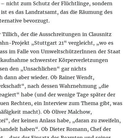
t – nicht zum Schutz der Flüchtlinge, sondern
 ist es das Landratsamt, das die Räumung des
lternative bevorzugt.
Tillich, der die Ausschreitungen in Clausnitz
ahn-Projekt „Stuttgart 21“ vergleicht, „wo es
dass im Falle von UmweltschützerInnen der Staat
Inkaufnahme schwerster Körperverletzungen
hsen den „Unsachlichen“ gar nichts
ch dann aber wieder. Ob Rainer Wendt,
werkschaft“, nach dessen Wahrnehmung „die
reagiert“ habe (und der wenige Tage später der
euen Rechten, ein Interview zum Thema gibt, was
mäßigkeit macht). Ob Oliver Malchow,
ei“, der keinen Anlass habe, „daran zu zweifeln,
handelt haben“. Ob Dieter Romann, Chef der
t, „dass der Einsatz des Beamten und seiner