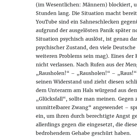
(im Wesentlichen: Männern) blockiert, u
Stunden lang. Die Situation macht berei
YouTube sind ein Sahneschlecken gegen
aufgrund der ausgelösten Panik später n
Situation psychisch auslöst, ist genau da
psychischer Zustand, den viele Deutsche 
weiteren Problems sein mag). Eines der 
nicht verlassen. Nach Rufen aus der Men
„Rausholen!“ – „Rausholen!“ – „Raus!“ g
seinen Widerstand und zieht diesen schl
dem Unterarm am Hals würgend aus dem B
„Glücksfall“, sollte man meinen. Gegen 
unmittelbarer Zwang“ angewendet – spric
ein, um ihren durch berechtigte Angst g
allerdings gegen die eingesetzt, die di
bedrohendem Gehabe geschürt haben.