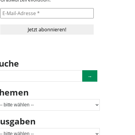
uche
→
hemen
usgaben