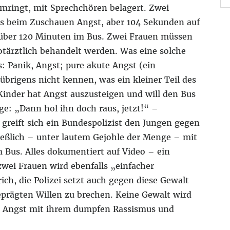
mringt, mit Sprechchören belagert. Zwei
ts beim Zuschauen Angst, aber 104 Sekunden auf
über 120 Minuten im Bus. Zwei Frauen müssen
otärztlich behandelt werden. Was eine solche
s: Panik, Angst; pure akute Angst (ein
übrigens nicht kennen, was ein kleiner Teil des
Kinder hat Angst auszusteigen und will den Bus
ge: „Dann hol ihn doch raus, jetzt!“ –
reift sich ein Bundespolizist den Jungen gegen
ießlich – unter lautem Gejohle der Menge – mit
us. Alles dokumentiert auf Video – ein
zwei Frauen wird ebenfalls „einfacher
h, die Polizei setzt auch gegen diese Gewalt
eprägten Willen zu brechen. Keine Gewalt wird
ese Angst mit ihrem dumpfen Rassismus und