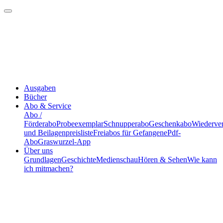
Ausgaben
Bücher
Abo & Service
Abo /
Förderabo
Probeexemplar
Schnupperabo
Geschenkabo
Wiederve
und Beilagenpreisliste
Freiabos für Gefangene
Pdf-
Abo
Graswurzel-App
Über uns
Grundlagen
Geschichte
Medienschau
Hören & Sehen
Wie kann
ich mitmachen?