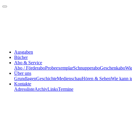
Ausgaben
Bücher
Abo & Service
Abo / Förderabo
Probeexemplar
Schnupperabo
Geschenkabo
Wie
Über uns
Grundlagen
Geschichte
Medienschau
Hören & Sehen
Wie kann i
Kontakte
Adressliste
Archiv
Links
Termine