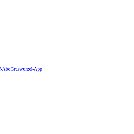
f-Abo
Graswurzel-App