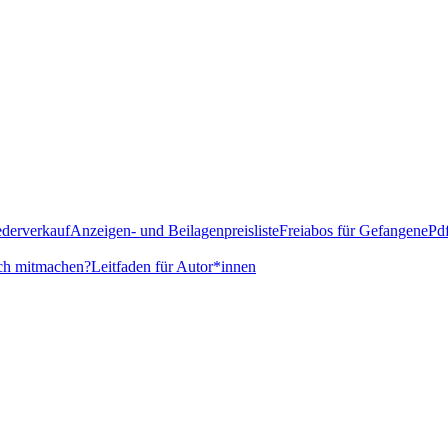
derverkauf
Anzeigen- und Beilagenpreisliste
Freiabos für Gefangene
Pd
ch mitmachen?
Leitfaden für Autor*innen