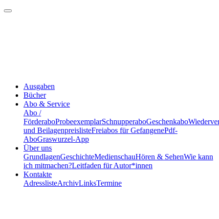
Ausgaben
Bücher
Abo & Service
Abo /
Förderabo
Probeexemplar
Schnupperabo
Geschenkabo
Wiederve
und Beilagenpreisliste
Freiabos für Gefangene
Pdf-
Abo
Graswurzel-App
Über uns
Grundlagen
Geschichte
Medienschau
Hören & Sehen
Wie kann
ich mitmachen?
Leitfaden für Autor*innen
Kontakte
Adressliste
Archiv
Links
Termine