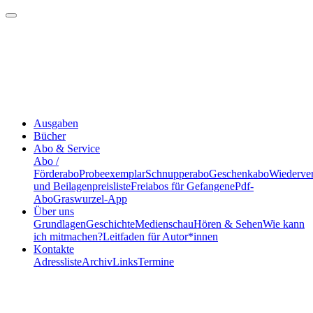
Ausgaben
Bücher
Abo & Service
Abo /
Förderabo
Probeexemplar
Schnupperabo
Geschenkabo
Wiederve
und Beilagenpreisliste
Freiabos für Gefangene
Pdf-
Abo
Graswurzel-App
Über uns
Grundlagen
Geschichte
Medienschau
Hören & Sehen
Wie kann
ich mitmachen?
Leitfaden für Autor*innen
Kontakte
Adressliste
Archiv
Links
Termine