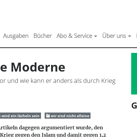
Ausgaben
Bücher
Abo & Service
Über uns
ie Moderne
r und wie kann er anders als durch Krieg
G
 wird ein lächeln sein
wir sind nicht alleine
rtikeln dagegen argumentiert wurde, den
 Krieg gegen den Islam und damit gegen 1,2