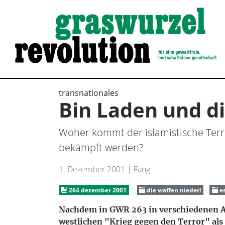
transnationales
Bin Laden und d
Woher kommt der islamistische Terro
bekämpft werden?
1. Dezember 2001
| Fang
264 dezember 2001
die waffen nieder!
es
Nachdem in GWR 263 in verschiedenen A
westlichen "Krieg gegen den Terror" als