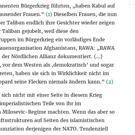
nenten Bürgerkrieg führten, „haben Kabul auf
ausender Frauen.“
(1)
Dieselben Frauen, die nun
er Taliban endlich ihre Gesichter wieder zeigen
aliban gejubelt, weil diese den
ppen im Bürgerkrieg ein vorläufiges Ende
 Frauenorganisation Afghanistans, RAWA: „RAWA
n der Nördlichen Allianz dokumentiert. (…)
t, vor dem Westen als ‚demokratisch’ und sogar
eten, haben sie sich in Wirklichkeit nicht im
opard seine Flecken niemals ändern kann.“
(2)
sich nicht mit einer Seite in diesem Krieg
perialistischen Teile von ihr im
m Milosevic-Regime machten. Wenn das aber so
ftsstrukturen auf Seiten des islamistischen
nunziation derjenigen der NATO. Tendenziell