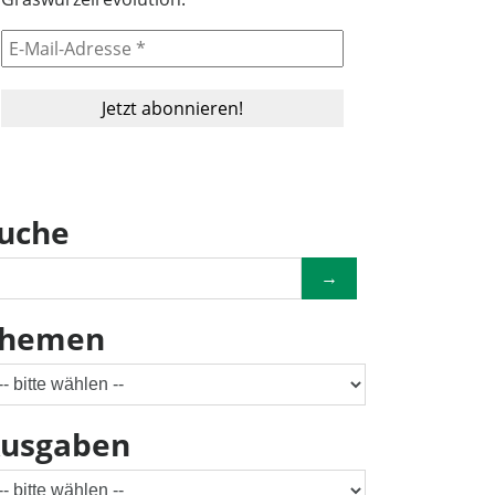
uche
→
hemen
usgaben