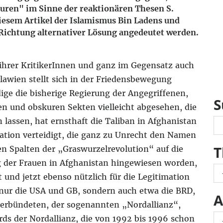
turen" im Sinne der reaktionären Thesen S.
diesem Artikel der Islamismus Bin Ladens und
 Richtung alternativer Lösung angedeutet werden.
ihrer KritikerInnen und ganz im Gegensatz auch
awien stellt sich in der Friedensbewegung
dige die bisherige Regierung der Angegriffenen,
S
en und obskuren Sekten vielleicht abgesehen, die
 lassen, hat ernsthaft die Taliban in Afghanistan
ation verteidigt, die ganz zu Unrecht den Namen
T
den Spalten der „Graswurzelrevolution“ auf die
 der Frauen in Afghanistan hingewiesen worden,
 und jetzt ebenso nützlich für die Legitimation
 nur die USA und GB, sondern auch etwa die BRD,
A
 Verbündeten, der sogenannten „Nordallianz“,
ds der Nordallianz, die von 1992 bis 1996 schon