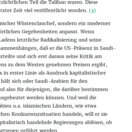
rächtlichen Teil die Taliban waren. Diese
etzter Zeit viel veröffentlicht worden.
(3)
haischer Wüstenclanchef, sondern ein moderner
n örtlichen Gegebenheiten anpasst. Wenn
dens letztliche Radikalisierung und seine
sammenhängen, daß er die US-Präsenz in Saudi-
teilte und sich erst daraus seine Kritik am
ens zu dem Westen genehmen Preisen ergibt,
in erster Linie als Ausdruck kapitalistischer
ält sich oder Saudi-Arabien für den
nd also für diejenigen, die darüber bestimmen
ausgebeutet werden können. Und weil die
bien u.a. islamischen Ländern, wie etwa
schen Konkurrenzsituation handeln, will er sie
italistisch handelnde Regierungen ablösen, ob
Getreuen geführt werden.