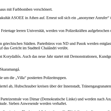
thaus mit Farbbomben verschönert.
fakultät ASOEE in Athen auf. Erneut soll sich ein „anonymer Anrufer“ 
 Feiertage leeren Universität, werden von Polizeikräften aufgebrochen
griechischen Städten. Parteibüros von ND und Pasok werden entglast, i
 das Gericht im Stadtteil Chalándri verübt.
 Korydallós. Auch das neue Jahr startet mit Demonstrationen, Kundge
 Skaramangá.
um die „Villa“ postierten Polizeitruppen.
s Viertel ab, Hubschrauber kreisen über der Innenstadt, Tränengasgran
ie Parteizentrale von Dimar (Demokratische Linke) und werden nach A
äude. Sieben Anwesende werden verhaftet.