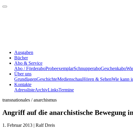
Ausgaben
Bücher
Abo & Service
Abo / Förderabo
Probeexemplar
Schnupperabo
Geschenkabo
Wie
Über uns
Grundlagen
Geschichte
Medienschau
Hören & Sehen
Wie kann i
Kontakte
Adressliste
Archiv
Links
Termine
transnationales / anarchismus
Angriff auf die anarchistische Bewegung i
1. Februar 2013
| Ralf Dreis