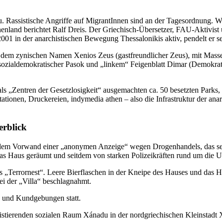
zu. Rassistische Angriffe auf MigrantInnen sind an der Tagesordnung. W
land berichtet Ralf Dreis. Der Griechisch-Übersetzer, FAU-Aktivist und
2001 in der anarchistischen Bewegung Thessalonikis aktiv, pendelt e
er dem zynischen Namen Xenios Zeus (gastfreundlicher Zeus), mit Mass
ozialdemokratischer Pasok und „linkem“ Feigenblatt Dimar (Demokrati
ls „Zentren der Gesetzlosigkeit“ ausgemachten ca. 50 besetzten Parks
stationen, Druckereien, indymedia athen – also die Infrastruktur der an
erblick
dem Vorwand einer „anonymen Anzeige“ wegen Drogenhandels, das seit
 Haus geräumt und seitdem von starken Polizeikräften rund um die U
 das „Terrornest“. Leere Bierflaschen in der Kneipe des Hauses und das
ei der „Villa“ beschlagnahmt.
s und Kundgebungen statt.
istierenden sozialen Raum Xánadu in der nordgriechischen Kleinstadt 