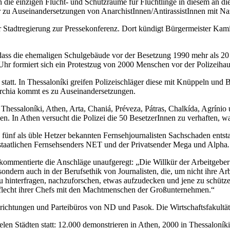
e einzigen Flucht- und Schutzräume für Flüchtlinge in diesem an die
 zu Auseinandersetzungen von AnarchistInnen/AntirassistInnen mit N
r Stadtregierung zur Pressekonferenz. Dort kündigt Bürgermeister Kamín
ss die ehemaligen Schulgebäude vor der Besetzung 1990 mehr als 20 Jah
hr formiert sich ein Protestzug von 2000 Menschen vor der Polizeiha
statt. In Thessaloníki greifen Polizeischläger diese mit Knüppeln und
árchia kommt es zu Auseinandersetzungen.
hessaloníki, Athen, Arta, Chaniá, Préveza, Pátras, Chalkída, Agrínio 
en. In Athen versucht die Polizei die 50 BesetzerInnen zu verhaften, wa
 fünf als üble Hetzer bekannten Fernsehjournalisten Sachschaden entsta
staatlichen Fernsehsenders NET
und der Privatsender Mega und Alpha
.
n kommentierte die Anschläge unaufgeregt: „Die Willkür der Arbeitgebe
ondern auch in der Berufsethik von Journalisten, die, um nicht ihre Arb
 zu hinterfragen, nachzuforschen, etwas aufzudecken und jene zu schüt
eflecht ihrer Chefs mit den Machtmenschen der Großunternehmen.“
nrichtungen und Parteibüros von ND und Pasok. Die Wirtschaftsfakult
Städten statt: 12.000 demonstrieren in Athen, 2000 in Thessaloníki, 