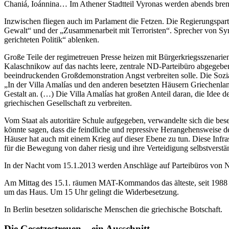
Chaniá, Ioánnina… Im Athener Stadtteil Vyronas werden abends brenn
Inzwischen fliegen auch im Parlament die Fetzen. Die Regierungspar
Gewalt“ und der „Zusammenarbeit mit Terroristen“. Sprecher von Syr
gerichteten Politik“ ablenken.
Große Teile der regimetreuen Presse heizen mit Bürgerkriegsszenarie
Kalaschnikow auf das nachts leere, zentrale ND-Parteibüro abgegeben
beeindruckenden Großdemonstration Angst verbreiten solle. Die Sozial
„In der Villa Amalías und den anderen besetzten Häusern Griechenlan
Gestalt an. (…) Die Villa Amalías hat großen Anteil daran, die Idee 
griechischen Gesellschaft zu verbreiten.
Vom Staat als autoritäre Schule aufgegeben, verwandelte sich die beset
könnte sagen, dass die feindliche und repressive Herangehensweise der
Häuser hat auch mit einem Krieg auf dieser Ebene zu tun. Diese Infrast
für die Bewegung von daher riesig und ihre Verteidigung selbstverstä
In der Nacht vom 15.1.2013 werden Anschläge auf Parteibüros von N
Am Mittag des 15.1. räumen MAT-Kommandos das älteste, seit 1988 
um das Haus. Um 15 Uhr gelingt die Widerbesetzung.
In Berlin besetzen solidarische Menschen die griechische Botschaft.
Die Gesetzestreuen – ein Ausschnitt