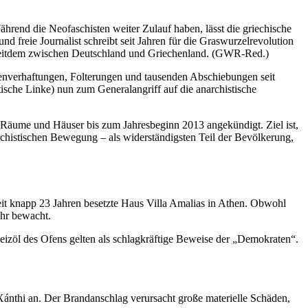
ährend die Neofaschisten weiter Zulauf haben, lässt die griechische
 freie Journalist schreibt seit Jahren für die Graswurzelrevolution
r seitdem zwischen Deutschland und Griechenland. (GWR-Red.)
enverhaftungen, Folterungen und tausenden Abschiebungen seit
sche Linke) nun zum Generalangriff auf die anarchistische
, Räume und Häuser bis zum Jahresbeginn 2013 angekündigt. Ziel ist,
archistischen Bewegung – als widerständigsten Teil der Bevölkerung,
 knapp 23 Jahren besetzte Haus Villa Amalias in Athen. Obwohl
hr bewacht.
 Heizöl des Ofens gelten als schlagkräftige Beweise der „Demokraten“.
Xánthi an. Der Brandanschlag verursacht große materielle Schäden,