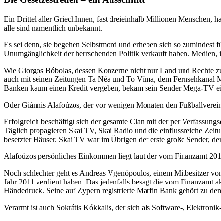
Ein Drittel aller GriechInnen, fast dreieinhalb Millionen Menschen,
alle sind namentlich unbekannt.
Es sei denn, sie begehen Selbstmord und erheben sich so zumindest f
Unumgänglichkeit der herrschenden Politik verkauft haben. Medien, i
Wie Giorgos Bóbolas, dessen Konzerne nicht nur Land und Rechte z
auch mit seinen Zeitungen Ta Néa und To Víma, dem Fernsehkanal Meg
Banken kaum einen Kredit vergeben, bekam sein Sender Mega-TV ein
Oder Giánnis Alafoúzos, der vor wenigen Monaten den Fußballverein P
Erfolgreich beschäftigt sich der gesamte Clan mit der per Verfassung
Täglich propagieren Skai TV, Skai Radio und die einflussreiche Zei
besetzter Häuser. Skai TV war im Übrigen der erste große Sender, de
Alafoúzos persönliches Einkommen liegt laut der vom Finanzamt 2012
Noch schlechter geht es Andreas Vgenópoulos, einem Mitbesitzer vo
Jahr 2011 verdient haben. Das jedenfalls besagt die vom Finanzamt 
Händedruck. Seine auf Zypern registrierte Marfin Bank gehört zu den I
Verarmt ist auch Sokrátis Kókkalis, der sich als Software-, Elektroni