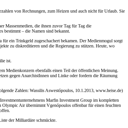
m Bezahlen von Rechnungen, zum Heizen und auch nicht für Urlaub. Sie
ner Massenmedien, die ihnen zuvor Tag für Tag die
des bestimmt – die Namen sind bekannt.
a für ein Trinkgeld zugeschachert bekamen. Der Medienmogul sorgt
kte zu diskreditieren und die Regierung zu stützen. Heute, wo
ie ist.
inem Medienkonzern ebenfalls einen Teil der öffentlichen Meinung.
hetzen gegen AnarchistInnen und Linke oder fordern die Räumung
folgende Zahlen: Wassilis Aswestópoulos, 10.1.2013, www.heise.de)
es Investmentunternehmens Marfin Investment Group im kompletten
von Olympic Air übernimmt Vgenópoulos offenbar für einen feuchten
offen.
Liste der Milliardäre schmückte.