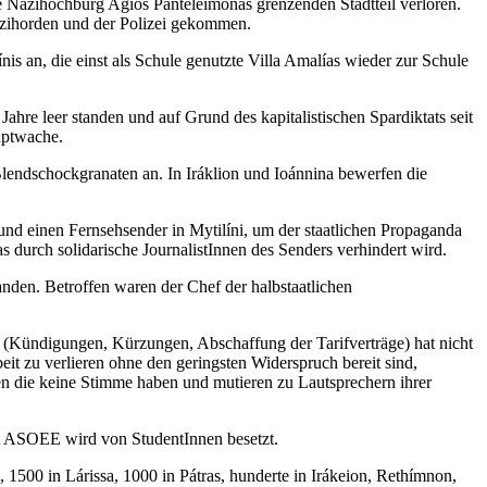
 Nazihochburg Agios Panteleímonas grenzenden Stadtteil verloren.
azihorden und der Polizei gekommen.
is an, die einst als Schule genutzte Villa Amalías wieder zur Schule
re leer standen und auf Grund des kapitalistischen Spardiktats seit
uptwache.
 Blendschockgranaten an. In Iráklion und Ioánnina bewerfen die
und einen Fernsehsender in Mytilíni, um der staatlichen Propaganda
s durch solidarische JournalistInnen des Senders verhindert wird.
nden. Betroffen waren der Chef der halbstaatlichen
r (Kündigungen, Kürzungen, Abschaffung der Tarifverträge) hat nicht
eit zu verlieren ohne den geringsten Widerspruch bereit sind,
zen die keine Stimme haben und mutieren zu Lautsprechern ihrer
ät ASOEE wird von StudentInnen besetzt.
1500 in Lárissa, 1000 in Pátras, hunderte in Irákeion, Rethímnon,