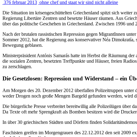
376 februar 2013
ohne chef und staat
wir sind nicht alleine
Die Situation im krisengeschüttelten Griechenland spitzt sich weiter 
Regierung Libertäre Zentren und besetzte Häuser räumen. Aus Griechen
über das politische Geschehen in Griechenland. Zwischen 1996 und 
Nach der brutalen rassistischen Repression gegen MigrantInnen unt
Sommer 2012, hat die Regierung aus konservativer Néa Dimokratía, s
Bewegung geblasen.
Ministerpräsident Antónis Samarás hatte im Herbst die Räumung der a
die sozialen Zentren, besetzten Treffpunkte und Häuser, freien Radio
zu zerschlagen.
Die Gesetzlosen: Repression und Widerstand – ein Üb
Am Morgen des 20. Dezember 2012 überfallen Polizeitruppen unter 
weder Drogen noch große Mengen Bargeld gefunden werden, wird das
Die bürgerliche Presse verbreitet bereitwillig alle Polizeilügen über
Da Texte oft mehr Sprengkraft als Bomben besitzen wird die Drucker
In über 30 griechischen Städten und Dörfern finden Solidaritätsdemo
Faschisten greifen im Morgengrauen des 22.12.2012 den seit 2009 ex