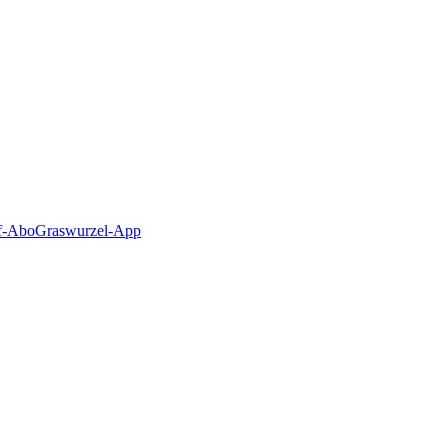
f-Abo
Graswurzel-App