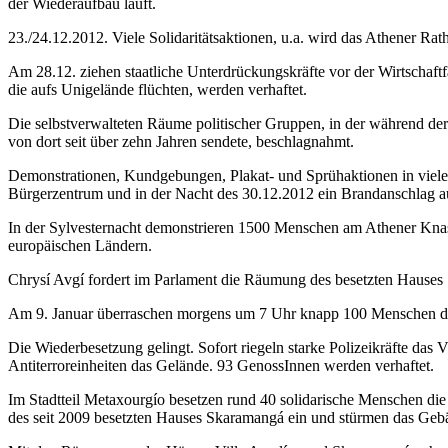
der Wiederaufbau läuft.
23./24.12.2012. Viele Solidaritätsaktionen, u.a. wird das Athener Ra
Am 28.12. ziehen staatliche Unterdrückungskräfte vor der Wirtschaft
die aufs Unigelände flüchten, werden verhaftet.
Die selbstverwalteten Räume politischer Gruppen, in der während der
von dort seit über zehn Jahren sendete, beschlagnahmt.
Demonstrationen, Kundgebungen, Plakat- und Sprühaktionen in vielen 
Bürgerzentrum und in der Nacht des 30.12.2012 ein Brandanschlag auf
In der Sylvesternacht demonstrieren 1500 Menschen am Athener Knast
europäischen Ländern.
Chrysí Avgí fordert im Parlament die Räumung des besetzten Hauses
Am 9. Januar überraschen morgens um 7 Uhr knapp 100 Menschen die 
Die Wiederbesetzung gelingt. Sofort riegeln starke Polizeikräfte da
Antiterroreinheiten das Gelände. 93 GenossInnen werden verhaftet.
Im Stadtteil Metaxourgío besetzen rund 40 solidarische Menschen d
des seit 2009 besetzten Hauses Skaramangá ein und stürmen das Geb