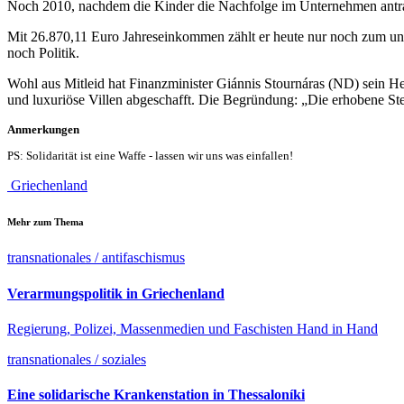
Noch 2010, nachdem die Kinder die Nachfolge im Unternehmen antrat
Mit 26.870,11 Euro Jahreseinkommen zählt er heute nur noch zum unt
noch Politik.
Wohl aus Mitleid hat Finanzminister Giánnis Stournáras (ND) sein He
und luxuriöse Villen abgeschafft. Die Begründung: „Die erhobene Ste
Anmerkungen
PS: Solidarität ist eine Waffe - lassen wir uns was einfallen!
Griechenland
Mehr zum Thema
transnationales / antifaschismus
Verarmungspolitik in Griechenland
Regierung, Polizei, Massenmedien und Faschisten Hand in Hand
transnationales / soziales
Eine solidarische Krankenstation in Thessaloníki