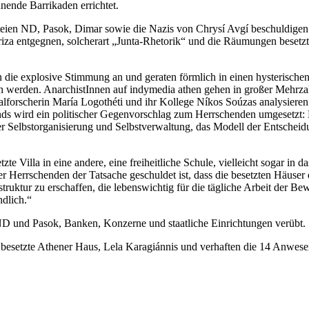
ende Barrikaden errichtet.
teien ND, Pasok, Dimar sowie die Nazis von Chrysí Avgí beschuldigen 
iza entgegnen, solcherart „Junta-Rhetorik“ und die Räumungen besetzt
n die explosive Stimmung an und geraten förmlich in einen hysterische
 werden. AnarchistInnen auf indymedia athen gehen in großer Mehrzahl
forscherin María Logothéti und ihr Kollege Níkos Soúzas analysieren i
ds wird ein politischer Gegenvorschlag zum Herrschenden umgesetzt: Da
der Selbstorganisierung und Selbstverwaltung, das Modell der Entscheid
zte Villa in eine andere, eine freiheitliche Schule, vielleicht sogar in
 Herrschenden der Tatsache geschuldet ist, dass die besetzten Häuser d
ruktur zu erschaffen, die lebenswichtig für die tägliche Arbeit der Bew
ndlich.“
D und Pasok, Banken, Konzerne und staatliche Einrichtungen verübt.
besetzte Athener Haus, Lela Karagiánnis und verhaften die 14 Anwe