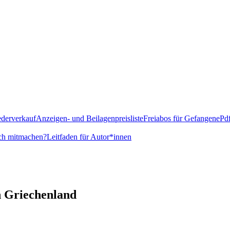
derverkauf
Anzeigen- und Beilagenpreisliste
Freiabos für Gefangene
Pd
ch mitmachen?
Leitfaden für Autor*innen
n Griechenland