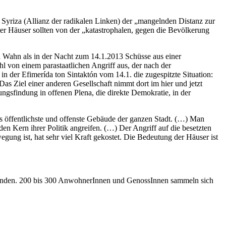
Syriza (Allianz der radikalen Linken) der „mangelnden Distanz zur
er Häuser sollten von der „katastrophalen, gegen die Bevölkerung
n Wahn als in der Nacht zum 14.1.2013 Schüsse aus einer
 von einem parastaatlichen Angriff aus, der nach der
n der Efimerída ton Sintaktón vom 14.1. die zugespitzte Situation:
s Ziel einer anderen Gesellschaft nimmt dort im hier und jetzt
ungsfindung in offenen Plena, die direkte Demokratie, in der
 das öffentlichste und offenste Gebäude der ganzen Stadt. (…) Man
en Kern ihrer Politik angreifen. (…) Der Angriff auf die besetzten
egung ist, hat sehr viel Kraft gekostet. Die Bedeutung der Häuser ist
senden. 200 bis 300 AnwohnerInnen und GenossInnen sammeln sich