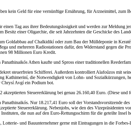
 haben kein Geld für eine vernünftige Ernährung, für Arzneimittel, zu
ür einen Tag aus ihrer Bedeutungslosigkeit und werden zur Meldung je
m Besitz einer Oligarchie, die seit Jahrzehnten die Geschicke des Lan
um Goldabbau auf Chalkidikí oder zum Bau der Mülldeponie in Keraté
a und mehreren Radiostationen dafür, den Widerstand gegen die Proje
en 98 Millionen Euro Kredit.
anathinaikós Athen kaufte und Spross einer traditionellen Reederfamil
sdekret steuerfreien Schifferei. Außerdem kontrolliert Alafoúzos mit se
tung Kathimeriní, die Notwendigkeit von Lohn- und Sozialkürzungen, 
r Chrysí Avgí ein Podium bot.
 akzeptierten Steuererklärung bei genau 26.160,40 Euro. (Diese und 
n Panathinaikós. Nur 18.217,41 Euro soll der Vorstandsvorsitzende d
akzeptierte Steuererklärung. Nebenjobs, wie den des Vizepräsidenten 
nstituten, die nun auf den Euro-Rettungsschirm für die geteilte Insel h
k-, Lotterie- und Bauunternehmer gerne mit Eintragungen in die Forbes-