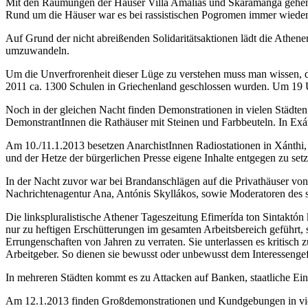
Mit den Räumungen der Häuser Villa Amalías und Skaramangá gehen di
Rund um die Häuser war es bei rassistischen Pogromen immer wieder
Auf Grund der nicht abreißenden Solidaritätsaktionen lädt die Athene
umzuwandeln.
Um die Unverfrorenheit dieser Lüge zu verstehen muss man wissen, da
2011 ca. 1300 Schulen in Griechenland geschlossen wurden. Um 19 U
Noch in der gleichen Nacht finden Demonstrationen in vielen Städten 
DemonstrantInnen die Rathäuser mit Steinen und Farbbeuteln. In Ex
Am 10./11.1.2013 besetzen AnarchistInnen Radiostationen in Xánthi, T
und der Hetze der bürgerlichen Presse eigene Inhalte entgegen zu setz
In der Nacht zuvor war bei Brandanschlägen auf die Privathäuser von
Nachrichtenagentur Ana, Antónis Skyllákos, sowie Moderatoren des 
Die linkspluralistische Athener Tageszeitung Efimerída ton Sintaktó
nur zu heftigen Erschütterungen im gesamten Arbeitsbereich geführt, s
Errungenschaften von Jahren zu verraten. Sie unterlassen es kritisch
Arbeitgeber. So dienen sie bewusst oder unbewusst dem Interesseng
In mehreren Städten kommt es zu Attacken auf Banken, staatliche Ei
Am 12.1.2013 finden Großdemonstrationen und Kundgebungen in vielen 