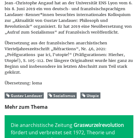
Jean-Christophe Angaud hat an der Universität ENS Lyon vom 6.
bis 8. Juni 2019 ein von deutsch- und französischsprachigen
Landauer-Kenner*innen besuchtes internationales Kolloquium
zur „Aktualität von Gustav Landauer: Philosoph und
Revolutionär“ organisiert. Er hat 2019 eine Neuübersetzung von
„Aufruf zum Sozialismus“ auf Französisch veröffentlicht.
Übersetzung aus der französischen anarchistischen
Vierteljahreszeitschrift „Réfractions“, Nr. 46, 2021:
„Préfigurations :par ici, l’utopie!“ (Präfigurationen: Hierher,
Utopie!), S. 105-112. Der längere Originaltext wurde hier ganz zu
Beginn und insbesondere im letzten Abschnitt zum Teil stark
gekürzt.
Übersetzung: loma
Gustav Landauer
Sozialismus
Utopie
Mehr zum Thema
Die anarchistische Zeitung
Graswurzelrevolution
fördert und verbreitet seit 1972, Theorie und