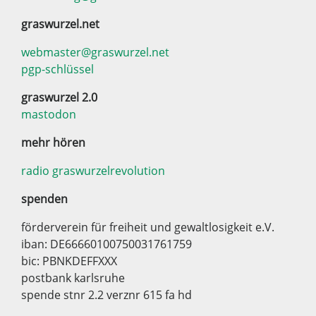
graswurzel.net
webmaster@graswurzel.net
pgp-schlüssel
graswurzel 2.0
mastodon
mehr hören
radio graswurzelrevolution
spenden
förderverein für freiheit und gewaltlosigkeit e.V.
iban: DE66660100750031761759
bic: PBNKDEFFXXX
postbank karlsruhe
spende stnr 2.2 verznr 615 fa hd