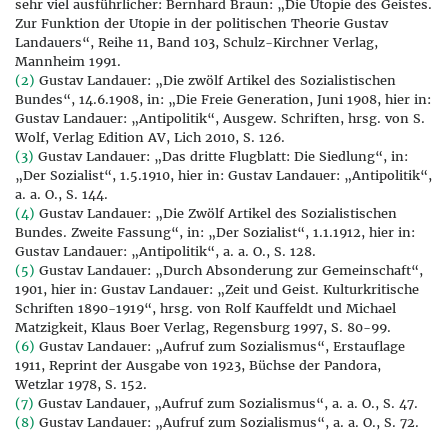
sehr viel ausführlicher: Bernhard Braun: „Die Utopie des Geistes.
Zur Funktion der Utopie in der politischen Theorie Gustav
Landauers“, Reihe 11, Band 103, Schulz-Kirchner Verlag,
Mannheim 1991.
(2)
Gustav Landauer: „Die zwölf Artikel des Sozialistischen
Bundes“, 14.6.1908, in: „Die Freie Generation, Juni 1908, hier in:
Gustav Landauer: „Antipolitik“, Ausgew. Schriften, hrsg. von S.
Wolf, Verlag Edition AV, Lich 2010, S. 126.
(3)
Gustav Landauer: „Das dritte Flugblatt: Die Siedlung“, in:
„Der Sozialist“, 1.5.1910, hier in: Gustav Landauer: „Antipolitik“,
a. a. O., S. 144.
(4)
Gustav Landauer: „Die Zwölf Artikel des Sozialistischen
Bundes. Zweite Fassung“, in: „Der Sozialist“, 1.1.1912, hier in:
Gustav Landauer: „Antipolitik“, a. a. O., S. 128.
(5)
Gustav Landauer: „Durch Absonderung zur Gemeinschaft“,
1901, hier in: Gustav Landauer: „Zeit und Geist. Kulturkritische
Schriften 1890-1919“, hrsg. von Rolf Kauffeldt und Michael
Matzigkeit, Klaus Boer Verlag, Regensburg 1997, S. 80-99.
(6)
Gustav Landauer: „Aufruf zum Sozialismus“, Erstauflage
1911, Reprint der Ausgabe von 1923, Büchse der Pandora,
Wetzlar 1978, S. 152.
(7)
Gustav Landauer, „Aufruf zum Sozialismus“, a. a. O., S. 47.
(8)
Gustav Landauer: „Aufruf zum Sozialismus“, a. a. O., S. 72.