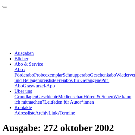
Ausgaben
Bücher
Abo & Service
Abo /
Förderabo
Probeexemplar
Schnupperabo
Geschenkabo
Wiederve
und Beilagenpreisliste
Freiabos für Gefangene
Pdf-
Abo
Graswurzel-App
Über uns
Grundlagen
Geschichte
Medienschau
Hören & Sehen
Wie kann
ich mitmachen?
Leitfaden für Autor*innen
Kontakte
Adressliste
Archiv
Links
Termine
Ausgabe: 272 oktober 2002