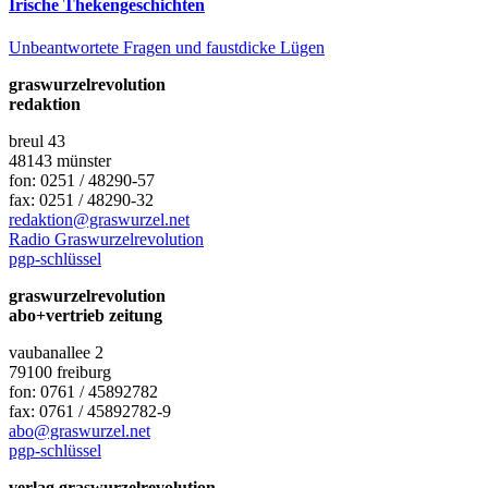
Irische Thekengeschichten
Unbeantwortete Fragen und faustdicke Lügen
graswurzelrevolution
redaktion
breul 43
48143 münster
fon: 0251 / 48290-57
fax: 0251 / 48290-32
redaktion@graswurzel.net
Radio Graswurzelrevolution
pgp-schlüssel
graswurzelrevolution
abo+vertrieb zeitung
vaubanallee 2
79100 freiburg
fon: 0761 / 45892782
fax: 0761 / 45892782-9
abo@graswurzel.net
pgp-schlüssel
verlag graswurzelrevolution