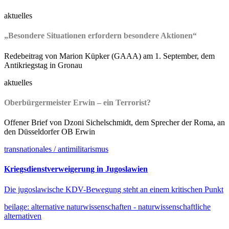
aktuelles
„Besondere Situationen erfordern besondere Aktionen“
Redebeitrag von Marion Küpker (GAAA) am 1. September, dem
Antikriegstag in Gronau
aktuelles
Oberbürgermeister Erwin – ein Terrorist?
Offener Brief von Dzoni Sichelschmidt, dem Sprecher der Roma, an
den Düsseldorfer OB Erwin
transnationales / antimilitarismus
Kriegsdienstverweigerung in Jugoslawien
Die jugoslawische KDV-Bewegung steht an einem kritischen Punkt
beilage: alternative naturwissenschaften - naturwissenschaftliche
alternativen