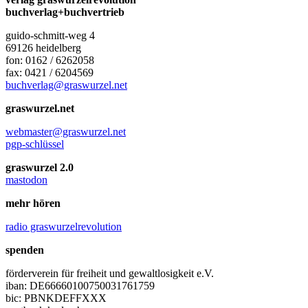
buchverlag+buchvertrieb
guido-schmitt-weg 4
69126 heidelberg
fon: 0162 / 6262058
fax: 0421 / 6204569
buchverlag@graswurzel.net
graswurzel.net
webmaster@graswurzel.net
pgp-schlüssel
graswurzel 2.0
mastodon
mehr hören
radio graswurzelrevolution
spenden
förderverein für freiheit und gewaltlosigkeit e.V.
iban: DE66660100750031761759
bic: PBNKDEFFXXX